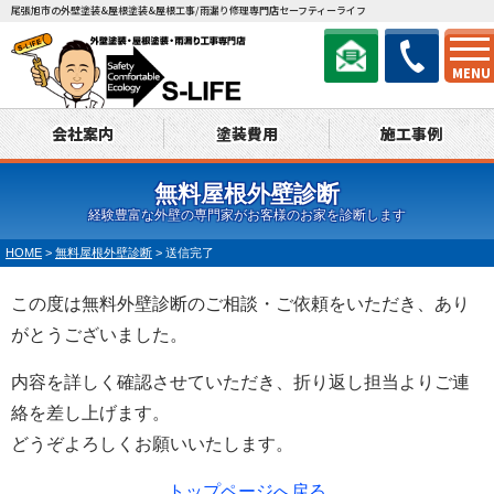
尾張旭市の外壁塗装&屋根塗装&屋根工事/雨漏り修理専門店セーフティーライフ
MENU
会社案内
塗装費用
施工事例
無料屋根外壁診断
経験豊富な外壁の専門家がお客様のお家を診断します
HOME
>
無料屋根外壁診断
>
送信完了
この度は無料外壁診断のご相談・ご依頼をいただき、あり
がとうございました。
内容を詳しく確認させていただき、折り返し担当よりご連
絡を差し上げます。
どうぞよろしくお願いいたします。
トップページへ戻る