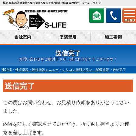
尾張旭市の外壁塗装&屋根塗装&屋根工事/雨漏り修理専門店セーフティーライフ
MENU
会社案内
塗装費用
施工事例
送信完了
お問い合わせをご検討下さり、誠にありがとうございます！
HOME
>
外壁塗装・屋根塗装メニュー
>
シリコン塗料プラン 屋根塗装
>
送信完了
送信完了
この度はお問い合わせ、お見積り依頼をありがとうござい
ました。
内容を詳しく確認させていただき、折り返し担当よりご連
絡を差し上げます。