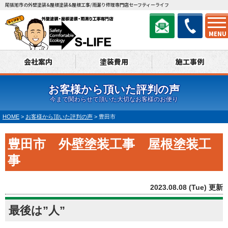
尾張旭市の外壁塗装&屋根塗装&屋根工事/雨漏り修理専門店セーフティーライフ
MENU
会社案内
塗装費用
施工事例
お客様から頂いた評判の声
今まで関わらせて頂いた大切なお客様のお便り
HOME
>
お客様から頂いた評判の声
>
豊田市
豊田市 外壁塗装工事 屋根塗装工
事
2023.08.08 (Tue) 更新
最後は”人”