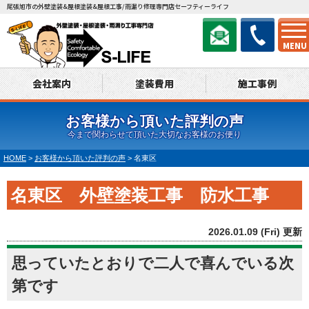
尾張旭市の外壁塗装&屋根塗装&屋根工事/雨漏り修理専門店セーフティーライフ
MENU
会社案内
塗装費用
施工事例
お客様から頂いた評判の声
今まで関わらせて頂いた大切なお客様のお便り
HOME
>
お客様から頂いた評判の声
>
名東区
名東区 外壁塗装工事 防水工事
2026.01.09 (Fri) 更新
思っていたとおりで二人で喜んでいる次
第です