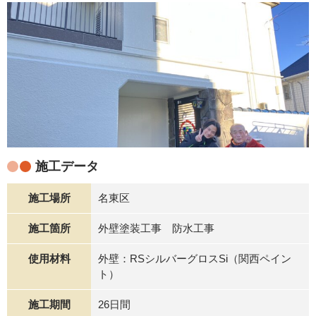
施工データ
施工場所
名東区
施工箇所
外壁塗装工事 防水工事
使用材料
外壁：RSシルバーグロスSi（関西ペイン
ト）
施工期間
26日間