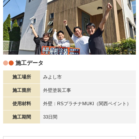
施工データ
施工場所
みよし市
施工箇所
外壁塗装工事
使用材料
外壁：RSプラチナMUKI（関西ペイント）
施工期間
33日間