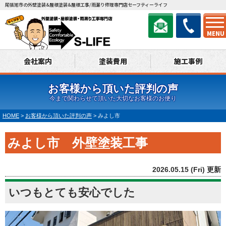
尾張旭市の外壁塗装&屋根塗装&屋根工事/雨漏り修理専門店セーフティーライフ
MENU
会社案内
塗装費用
施工事例
お客様から頂いた評判の声
今まで関わらせて頂いた大切なお客様のお便り
HOME
>
お客様から頂いた評判の声
>
みよし市
みよし市 外壁塗装工事
2026.05.15 (Fri) 更新
いつもとても安心でした