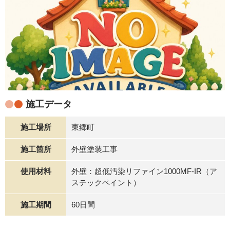
施工データ
施工場所
東郷町
施工箇所
外壁塗装工事
使用材料
外壁：超低汚染リファイン1000MF-IR（ア
ステックペイント）
施工期間
60日間