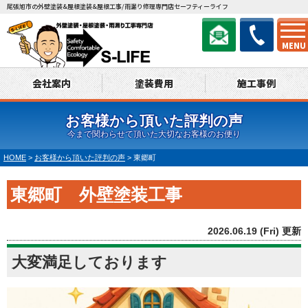
尾張旭市の外壁塗装&屋根塗装&屋根工事/雨漏り修理専門店セーフティーライフ
MENU
会社案内
塗装費用
施工事例
お客様から頂いた評判の声
今まで関わらせて頂いた大切なお客様のお便り
HOME
>
お客様から頂いた評判の声
>
東郷町
東郷町 外壁塗装工事
2026.06.19 (Fri) 更新
大変満足しております