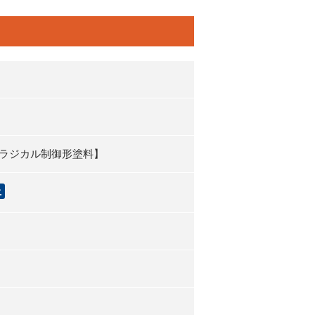
ラジカル制御形塗料】
上