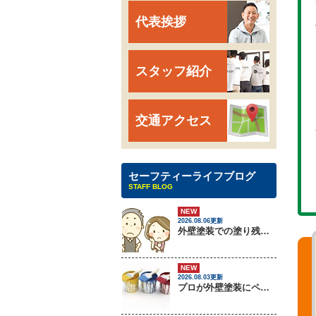
代表挨拶
スタッフ紹介
交通アクセス
セーフティーライフブログ
STAFF BLOG
NEW
2026.08.06更新
外壁塗装での塗り残しトラブルについて
NEW
2026.08.03更新
プロが外壁塗装にペンキをしない理由