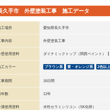
長久手市 外壁塗装工事 施工データ
施工場所
愛知県長久手市
工事内容
外壁塗装工事
外壁使用塗料
ダイナミックトップ（関西ペイント）【
施工カラー
ブラウン系
黄・オレンジ系
2色以
工事期間
16日間
築年数
12年
外溝使用塗料
水性セラミシリコン（SK化研）