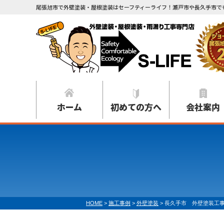
尾張旭市で外壁塗装・屋根塗装はセーフティーライフ！瀬戸市や長久手市で
ホーム
初めての方へ
会社案内
HOME
>
施工事例
>
外壁塗装
>
長久手市 外壁塗装工