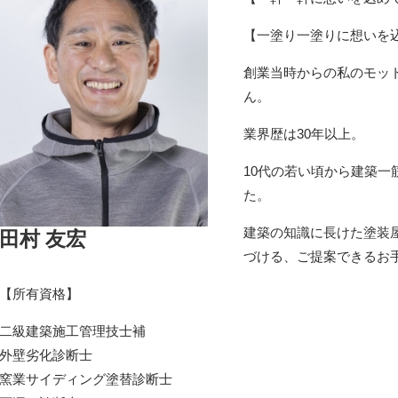
【一塗り一塗りに想いを
創業当時からの私のモッ
ん。
業界歴は30年以上。
10代の若い頃から建築
た。
建築の知識に長けた塗装
田村 友宏
づける、ご提案できるお
【所有資格】
二級建築施工管理技士補
外壁劣化診断士
窯業サイディング塗替診断士