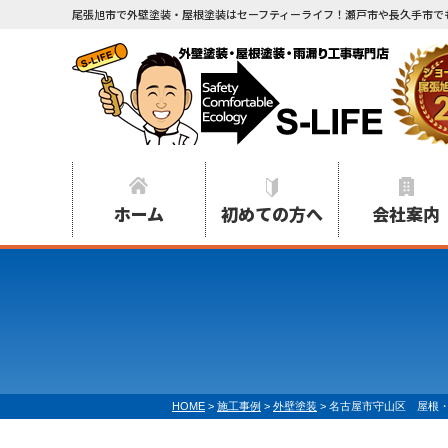
尾張旭市で外壁塗装・屋根塗装はセーフティーライフ！瀬戸市や長久手市で
ホーム
初めての方へ
会社案内
HOME
>
施工事例
>
外壁塗装
>
名古屋市守山区 屋根