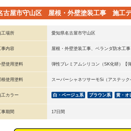
名古屋市守山区 屋根・外壁塗装工事 施工
施工場所
愛知県名古屋市守山区
工事内容
屋根・外壁塗装工事、ベランダ防水工事
外壁使用塗料
弾性プレミアムシリコン（SK化研）【
屋根使用塗料
スーパーシャネツサーモSi（アステッ
施工カラー
白・ベージュ系
ブラウン系
黄・オ
工事期間
17日間