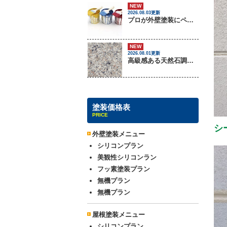
NEW
2026.08.03更新
プロが外壁塗装にペンキをしない理由
NEW
2026.08.01更新
高級感ある天然石調外壁について
塗装価格表
PRICE
シ
外壁塗装メニュー
シリコンプラン
美観性シリコンラン
フッ素塗装プラン
無機プラン
無機プラン
屋根塗装メニュー
シリコンプラン