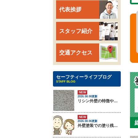
代表挨拶
スタッフ紹介
交通アクセス
セーフティーライフブログ
STAFF BLOG
NEW
2026.08.08更新
リシン外壁の特徴やメンテナンス方法を紹介！
NEW
2026.08.06更新
外壁塗装での塗り残しトラブルについて