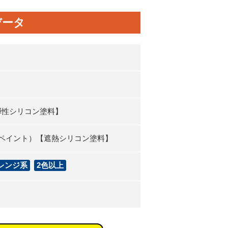
データ
弾性シリコン塗料】
クペイント）【遮熱シリコン塗料】
レンジ系
2色以上