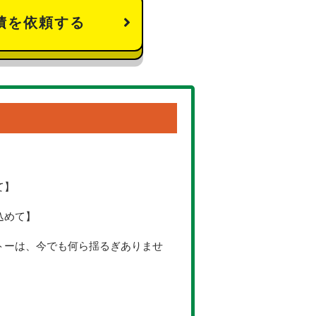
積を依頼する
て】
込めて】
トーは、今でも何ら揺るぎありませ