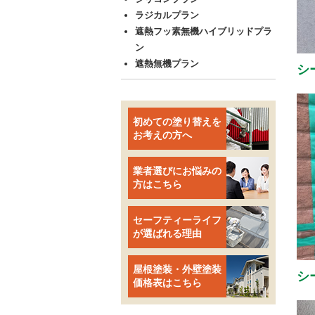
ラジカルプラン
遮熱フッ素無機ハイブリッドプラ
ン
遮熱無機プラン
シ
初めての塗り替えを
お考えの方へ
業者選びにお悩みの
方はこちら
セーフティーライフ
が選ばれる理由
屋根塗装・外壁塗装
シ
価格表はこちら