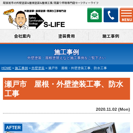
尾張旭市の外壁塗装&屋根塗装&屋根工事/雨漏り修理専門店セーフティーライフ
MENU
会社案内
塗装費用
施工事例
施工事例
外壁塗装・屋根塗替えなど施工事例をご覧下さい
HOME
>
施工事例
>
外壁塗装
>
瀬戸市 屋根・外壁塗装工事、防水工事
瀬戸市 屋根・外壁塗装工事、防水
工事
2020.11.02 (Mon)
AFTER