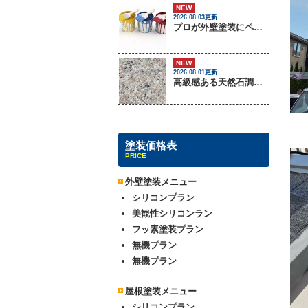
NEW
2026.08.03更新
プロが外壁塗装にペンキをしない理由
NEW
2026.08.01更新
高級感ある天然石調外壁について
塗装価格表
PRICE
外壁塗装メニュー
シリコンプラン
美観性シリコンラン
フッ素塗装プラン
無機プラン
無機プラン
屋根塗装メニュー
シリコンプラン