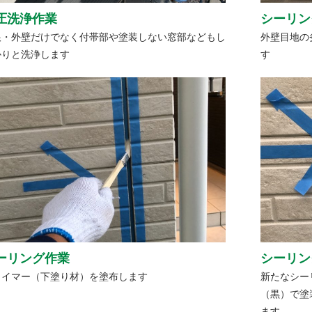
圧洗浄作業
シーリン
根・外壁だけでなく付帯部や塗装しない窓部などもし
外壁目地の
かりと洗浄します
す
ーリング作業
シーリン
ライマー（下塗り材）を塗布します
新たなシー
（黒）で塗
ます。