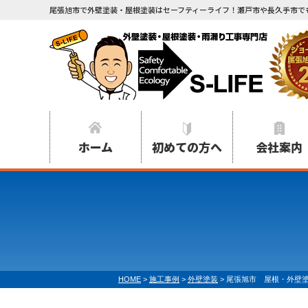
尾張旭市で外壁塗装・屋根塗装はセーフティーライフ！瀬戸市や長久手市で
ホーム
初めての方へ
会社案内
HOME
>
施工事例
>
外壁塗装
>
尾張旭市 屋根・外壁