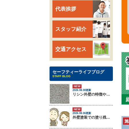
代表挨拶
スタッフ紹介
交通アクセス
セーフティーライフブログ
STAFF BLOG
NEW
2026.08.08更新
リシン外壁の特徴やメンテナンス方法を紹介！
NEW
2026.08.06更新
外壁塗装での塗り残しトラブルについて
施