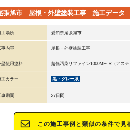
尾張旭市 屋根・外壁塗装工事 施工データ
施工場所
愛知県尾張旭市
工事内容
屋根・外壁塗装工事
外壁使用塗料
超低汚染リファイン1000MF-IR（ア
施工カラー
黒・グレー系
工事期間
27日間
この施工事例と類似の条件で見