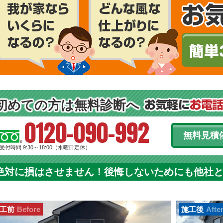
初めての方は無料診断へ
0120-090-992
無料見積
受付時間 9:30～18:00（水曜日定休）
絶対に損はさせません！後悔しないためにも他社
工前
Before
施工後
Afte