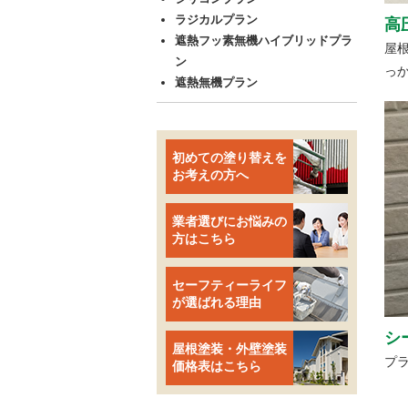
ラジカルプラン
高
遮熱フッ素無機ハイブリッドプラ
屋
ン
っ
遮熱無機プラン
初めての塗り替えを
お考えの方へ
業者選びにお悩みの
方はこちら
セーフティーライフ
が選ばれる理由
シ
屋根塗装・外壁塗装
プ
価格表はこちら