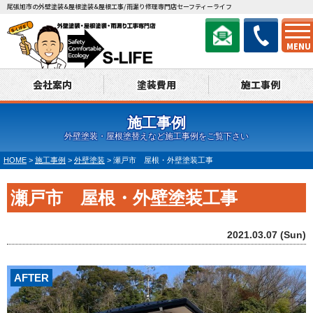
尾張旭市の外壁塗装&屋根塗装&屋根工事/雨漏り修理専門店セーフティーライフ
MENU
会社案内
塗装費用
施工事例
施工事例
外壁塗装・屋根塗替えなど施工事例をご覧下さい
HOME
>
施工事例
>
外壁塗装
>
瀬戸市 屋根・外壁塗装工事
瀬戸市 屋根・外壁塗装工事
2021.03.07 (Sun)
AFTER