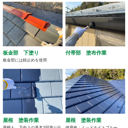
板金部 下塗り
付帯部 塗布作業
板金部には錆止めを使用
屋根 塗装作業
屋根 塗装作業
屋根も、下中上の基本3回塗り仕
使用色：ミッドナイトブルー