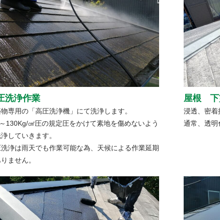
圧洗浄作業
屋根 下
築物専用の「高圧洗浄機」にて洗浄します。
浸透、密着
0～130Kg/㎠圧の規定圧をかけて素地を傷めないよう
通常、透明
洗浄していきます。
圧洗浄は雨天でも作業可能な為、天候による作業延期
ありません。