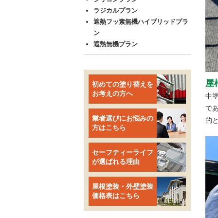
ラジカルプラン
遮熱フッ素無機ハイブリッドプラ
ン
遮熱無機プラン
屋
初めての塗り替えを
お考えの方へ
中
で
業者選びにお悩みの
的
方はこちら
セーフティーライフ
が選ばれる理由
屋根塗装・外壁塗装
価格表はこちら