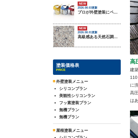
NEW
2026.08.03更新
プロが外壁塗装にペンキをしない理由
NEW
2026.08.01更新
高級感ある天然石調外壁について
高
塗装価格表
建
PRICE
11
外壁塗装メニュー
に
シリコンプラン
高
美観性シリコンラン
は
フッ素塗装プラン
無機プラン
無機プラン
屋根塗装メニュー
シリコンプラン