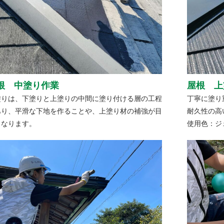
根 中塗り作業
屋根 上
塗りは、下塗りと上塗りの中間に塗り付ける層の工程
丁寧に塗り
あり、平滑な下地を作ることや、上塗り材の補強が目
耐久性の高
となります。
使用色：ジ