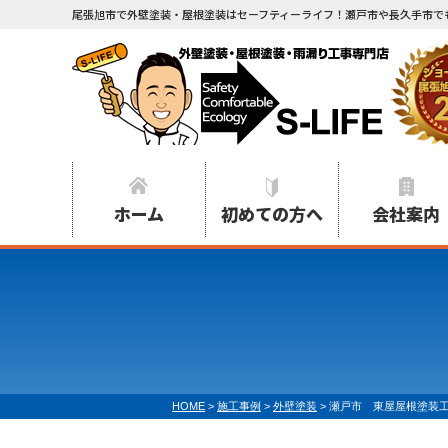
尾張旭市で外壁塗装・屋根塗装はセーフティーライフ！瀬戸市や長久手市で
ホーム
初めての方へ
会社案内
HOME
>
施工事例
>
外壁塗装
>
瀬戸市 東屋屋根塗装