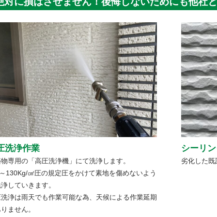
絶対に損はさせません！後悔しないためにも他社
圧洗浄作業
シーリン
築物専用の「高圧洗浄機」にて洗浄します。
劣化した既
0～130Kg/㎠圧の規定圧をかけて素地を傷めないよう
洗浄していきます。
圧洗浄は雨天でも作業可能な為、天候による作業延期
ありません。