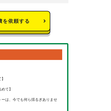
積を依頼する
て】
込めて】
トーは、今でも何ら揺るぎありませ