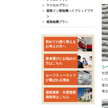
ラジカルプラン
遮熱フッ素無機ハイブリッドプラ
ン
遮熱無機プラン
初めての塗り替えを
お考えの方へ
業者選びにお悩みの
方はこちら
シ
外
セーフティーライフ
い
が選ばれる理由
養
養
屋根塗装・外壁塗装
価格表はこちら