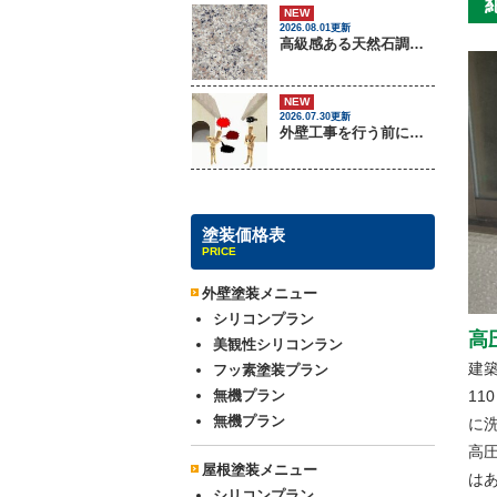
NEW
2026.08.01更新
高級感ある天然石調外壁について
NEW
2026.07.30更新
外壁工事を行う前に把握しておくべき3つのトラブル
塗装価格表
PRICE
外壁塗装メニュー
シリコンプラン
高
美観性シリコンラン
建
フッ素塗装プラン
無機プラン
11
無機プラン
に
高
屋根塗装メニュー
は
シリコンプラン