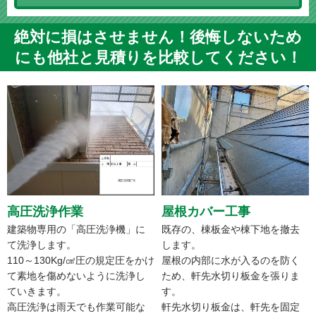
絶対に損はさせません！後悔しないため
にも他社と見積りを比較してください！
高圧洗浄作業
屋根カバー工事
建築物専用の「高圧洗浄機」に
既存の、棟板金や棟下地を撤去
て洗浄します。
します。
110～130Kg/㎠圧の規定圧をかけ
屋根の内部に水が入るのを防く
て素地を傷めないように洗浄し
ため、軒先水切り板金を張りま
ていきます。
す。
高圧洗浄は雨天でも作業可能な
軒先水切り板金は、軒先を固定