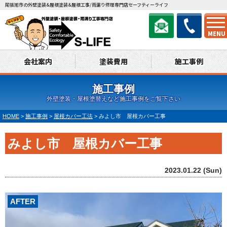
尾張旭市の外壁塗装&屋根塗装&屋根工事/雨漏り修理専門店セーフティーライフ
MENU
会社案内
塗装費用
施工事例
施工事例
外壁塗装・屋根塗替えなど施工事例をご覧下さい
HOME
>
施工事例
>
屋根カバー工法
>
みよし市 屋根カバー工事
みよし市 屋根カバー工事
2023.01.22 (Sun)
AFTER