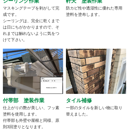
シーリング作業
軒天 塗装作業
マスキングテープを剥がして完
防カビ性や透湿性に優れた専用
成です。
塗料を塗布します。
シーリングは、完全に乾くまで
は日にちがかかりますので、そ
れまでは触れないように気をつ
けて下さい。
付帯部 塗装作業
タイル補修
仕上がりの艶が美しい、フッ素
一部のタイルを新しい物に取り
塗料を使用します。
替えました。
付帯部も外壁や屋根と同様、原
則3回塗りとなります。