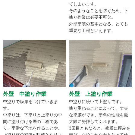
てしまいます。
そのようなことを防ぐため、下
塗り作業は必要不可欠。
外壁塗装の基本となる、とても
重要な工程といえます。
外壁 中塗り作業
外壁 上塗り作業
中塗りで膜厚をつけていきま
中塗りに続いて上塗りです。
す。
塗り重ねることによって、丈夫
中塗りは、下塗りと上塗りの中
な塗膜ができ、塗料の性能を最
間に塗り付ける層の工程であ
大限に発揮してくれます。
り、平滑な下地を作ることや、
3回目ともなると、塗膜に厚みを
上塗り材の補強が目的となりま
帯び、なめらかな面となって仕