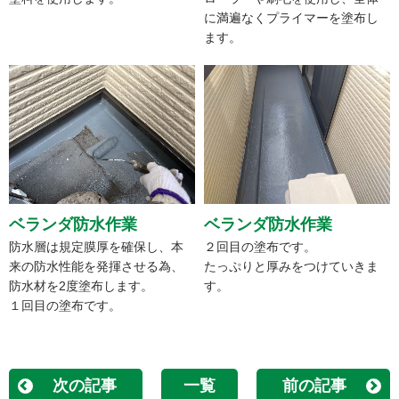
に満遍なくプライマーを塗布し
ます。
ベランダ防水作業
ベランダ防水作業
防水層は規定膜厚を確保し、本
２回目の塗布です。
来の防水性能を発揮させる為、
たっぷりと厚みをつけていきま
防水材を2度塗布します。
す。
１回目の塗布です。
次の記事
一覧
前の記事