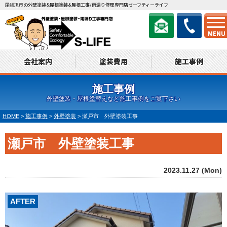
尾張旭市の外壁塗装&屋根塗装&屋根工事/雨漏り修理専門店セーフティーライフ
MENU
会社案内
塗装費用
施工事例
施工事例
外壁塗装・屋根塗替えなど施工事例をご覧下さい
HOME
>
施工事例
>
外壁塗装
>
瀬戸市 外壁塗装工事
瀬戸市 外壁塗装工事
2023.11.27 (Mon)
AFTER