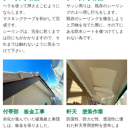
ヘラを使って押さえこむように
サッシ周りは、既存のシーリン
ならします。
グの上へ増し打ちをします。
マスキングテープを剥がして完
既存のシーリングを撤去しよう
成です。
と刃物を当てた際に、その下に
シーリングは、完全に乾くまで
ある防水シートを傷つけてしま
は日にちがかかりますので、そ
わない為です。
れまでは触れないように気をつ
けて下さい。
付帯部 板金工事
軒天 塗装作業
劣化が進んでいた破風板と鼻隠
防藻性、防カビ性、透湿性に優
しは、板金を張りました。
れた軒天専用塗料を塗布しま