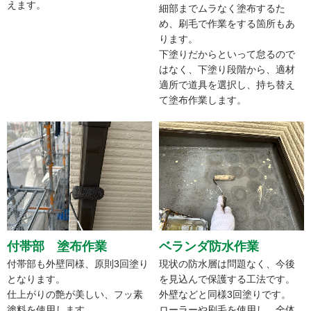
えます。
細部までムラなく塗布するた
め、刷毛で作業をする箇所もあ
ります。
下塗りだからといって怠るので
はなく、下塗り段階から、適材
適所で道具を選択し、持ち替え
て塗布作業します。
付帯部 塗布作業
ベランダ防水作業
付帯部も外壁同様、原則3回塗り
現状の防水層は問題なく、今後
となります。
を見込んで保護する工法です。
仕上がりの艶が美しい、フッ素
外壁などと同様3回塗りです。
塗料を使用します。
ローラーや刷毛を使用し、全体