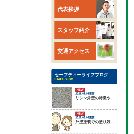
代表挨拶
スタッフ紹介
交通アクセス
セーフティーライフブログ
STAFF BLOG
NEW
2026.08.08更新
リシン外壁の特徴やメンテナンス方法を紹介！
NEW
2026.08.06更新
外壁塗装での塗り残しトラブルについて