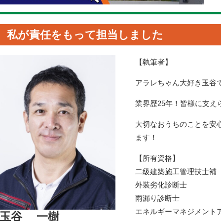
私が責任をもって担当しました
【執筆者】
アラレちゃん大好き玉谷
業界歴25年！皆様に支え
大切なおうちのことを安
ます！
【所有資格】
二級建築施工管理技士補
外装劣化診断士
雨漏り診断士
エネルギーマネジメント
玉谷 一樹