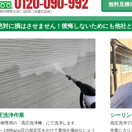
0120-090-992
無料見積
受付時間 9:30～18:00（水曜日定休）
絶対に損はさせません！後悔しないためにも他社
圧洗浄作業
シーリン
築物専用の「高圧洗浄機」にて洗浄します。
高圧洗浄で
0～130Kg/㎠圧の規定圧をかけて素地を傷めないよう
作業に入り