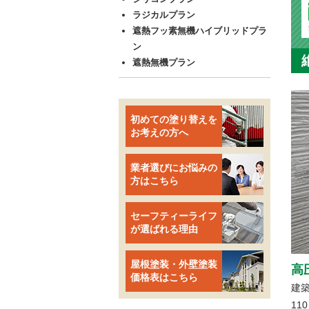
ラジカルプラン
遮熱フッ素無機ハイブリッドプラ
ン
遮熱無機プラン
初めての塗り替えを
お考えの方へ
業者選びにお悩みの
方はこちら
セーフティーライフ
が選ばれる理由
屋根塗装・外壁塗装
高
価格表はこちら
建
11