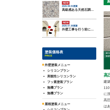
NEW
2026.08.01更新
高級感ある天然石調外壁について
NEW
2026.07.30更新
外壁工事を行う前に把握しておくべき3つのトラブル
塗装価格表
PRICE
外壁塗装メニュー
シリコンプラン
高
美観性シリコンラン
建
フッ素塗装プラン
無機プラン
11
無機プラン
に
高
屋根塗装メニュー
は
シリコンプラン