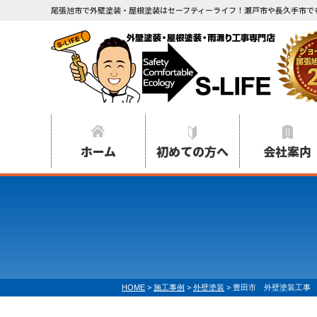
尾張旭市で外壁塗装・屋根塗装はセーフティーライフ！瀬戸市や長久手市で
ホーム
初めての方へ
会社案内
HOME
>
施工事例
>
外壁塗装
>
豊田市 外壁塗装工事