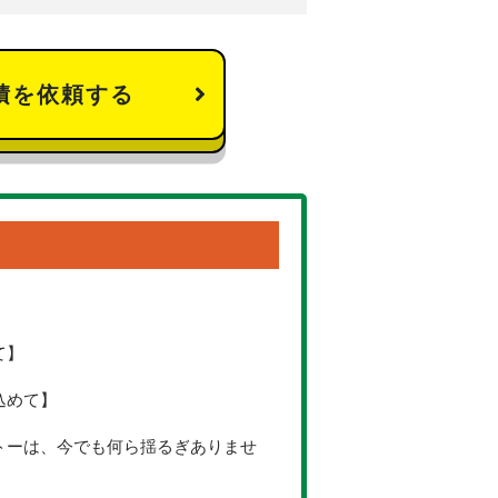
積を依頼する
て】
込めて】
トーは、今でも何ら揺るぎありませ