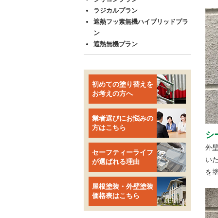
ラジカルプラン
遮熱フッ素無機ハイブリッドプラ
ン
遮熱無機プラン
初めての塗り替えを
お考えの方へ
業者選びにお悩みの
方はこちら
シ
外
セーフティーライフ
い
が選ばれる理由
を
屋根塗装・外壁塗装
価格表はこちら