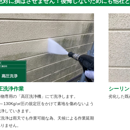
絶対に損はさせません！後悔しないためにも他社
圧洗浄作業
シーリン
築物専用の「高圧洗浄機」にて洗浄します。
劣化した既
0～130Kg/㎠圧の規定圧をかけて素地を傷めないよう
洗浄していきます。
圧洗浄は雨天でも作業可能な為、天候による作業延期
ありません。