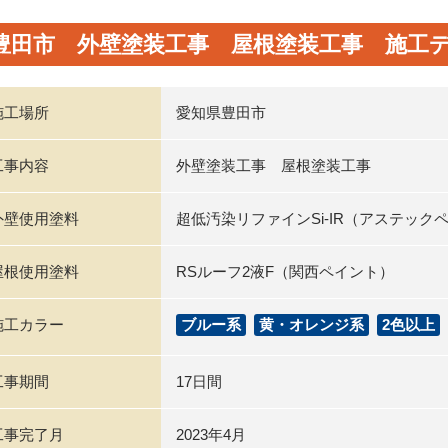
豊田市 外壁塗装工事 屋根塗装工事 施工
施工場所
愛知県豊田市
工事内容
外壁塗装工事 屋根塗装工事
外壁使用塗料
超低汚染リファインSi-IR（アステック
屋根使用塗料
RSルーフ2液F（関西ペイント）
施工カラー
ブルー系
黄・オレンジ系
2色以上
工事期間
17日間
工事完了月
2023年4月