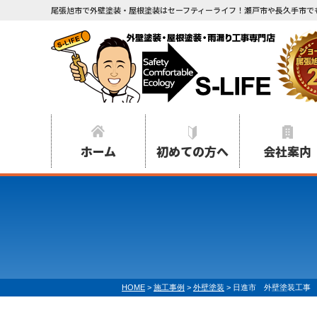
尾張旭市で外壁塗装・屋根塗装はセーフティーライフ！瀬戸市や長久手市で
ホーム
初めての方へ
会社案内
HOME
>
施工事例
>
外壁塗装
>
日進市 外壁塗装工事