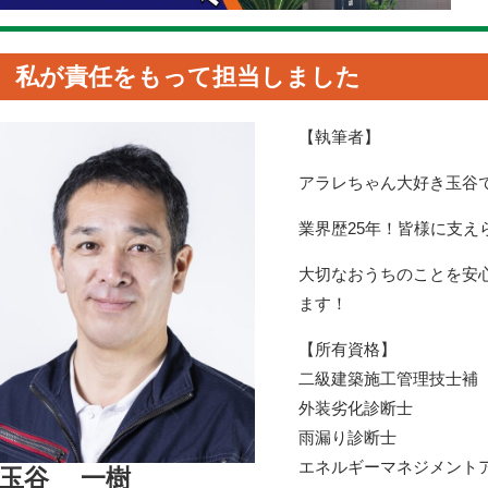
私が責任をもって担当しました
【執筆者】
アラレちゃん大好き玉谷
業界歴25年！皆様に支え
大切なおうちのことを安
ます！
【所有資格】
二級建築施工管理技士補
外装劣化診断士
雨漏り診断士
エネルギーマネジメント
玉谷 一樹