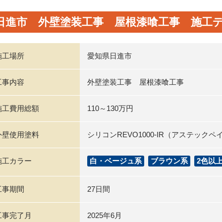
日進市 外壁塗装工事 屋根漆喰工事 施工
施工場所
愛知県日進市
工事内容
外壁塗装工事 屋根漆喰工事
施工費用総額
110～130万円
外壁使用塗料
シリコンREVO1000-IR（アステックペ
施工カラー
白・ベージュ系
ブラウン系
2色以
工事期間
27日間
工事完了月
2025年6月