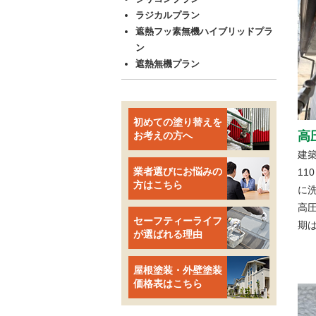
ラジカルプラン
遮熱フッ素無機ハイブリッドプラ
ン
遮熱無機プラン
初めての塗り替えを
高
お考えの方へ
建
業者選びにお悩みの
11
方はこちら
に
高
セーフティーライフ
期
が選ばれる理由
屋根塗装・外壁塗装
価格表はこちら