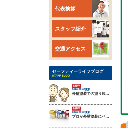
代表挨拶
スタッフ紹介
交通アクセス
セーフティーライフブログ
STAFF BLOG
NEW
2026.08.06更新
外壁塗装での塗り残しトラブルについて
NEW
2026.08.03更新
プロが外壁塗装にペンキをしない理由