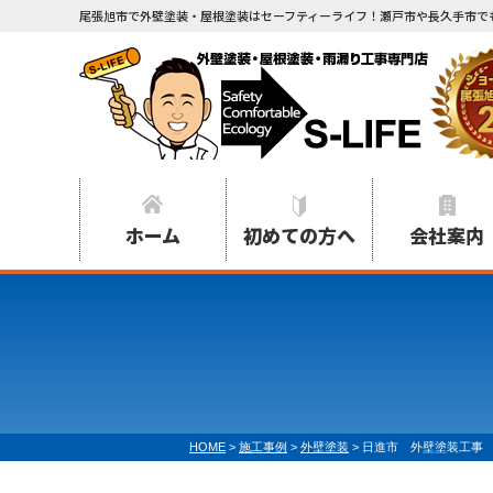
尾張旭市で外壁塗装・屋根塗装はセーフティーライフ！瀬戸市や長久手市で
ホーム
初めての方へ
会社案内
HOME
>
施工事例
>
外壁塗装
>
日進市 外壁塗装工事