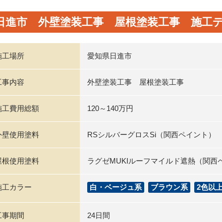
日進市 外壁塗装工事 屋根塗装工事 施工
施工場所
愛知県日進市
工事内容
外壁塗装工事 屋根塗装工事
施工費用総額
120～140万円
外壁使用塗料
RSシルバーグロスSi（関西ペイント）
屋根使用塗料
ラグゼMUKIルーフマイルド遮熱（関西
施工カラー
白・ベージュ系
ブラウン系
2色以
工事期間
24日間