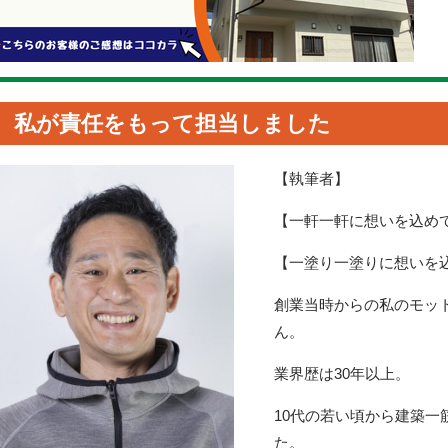
私が責任をもって担当しました
【執筆者】
【一軒一軒に想いを込め
【一塗り一塗りに想いを
創業当時からの私のモッ
ん。
業界歴は30年以上。
10代の若い頃から建築
た。