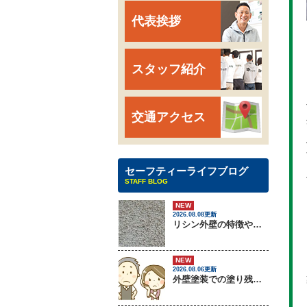
代表挨拶
スタッフ紹介
交通アクセス
セーフティーライフブログ
STAFF BLOG
NEW
2026.08.08更新
リシン外壁の特徴やメンテナンス方法を紹介！
NEW
2026.08.06更新
外壁塗装での塗り残しトラブルについて