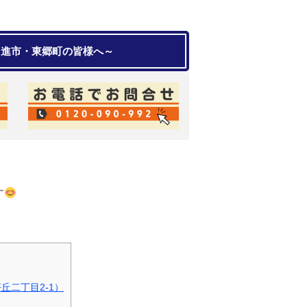
日進市・東郷町の皆様へ～
す
丘二丁目2‐1）