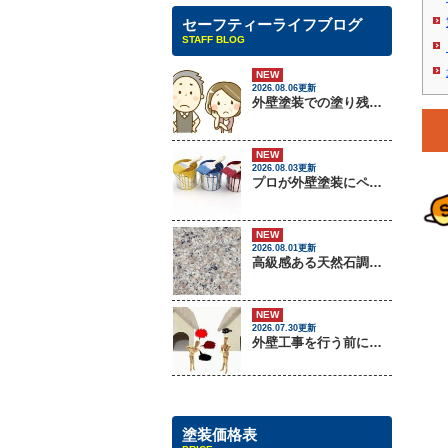
セーフティーライフブログ
STAFF BLOG
NEW
2026.08.06更新
外壁塗装での塗り残しトラブルについて
NEW
2026.08.03更新
プロが外壁塗装にペンキをしない理由
NEW
2026.08.01更新
高級感ある天然石調外壁について
NEW
2026.07.30更新
外壁工事を行う前に把握しておくべき3つのトラブル
塗装価格表