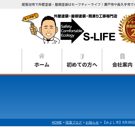
尾張旭市で外壁塗装・屋根塗装はセーフティーライフ！瀬戸市や長久手市で
ホーム
初めての方へ
会社案内
HOME
>
現場ブログ
>
お知らせ
>
【みよし市】8月28