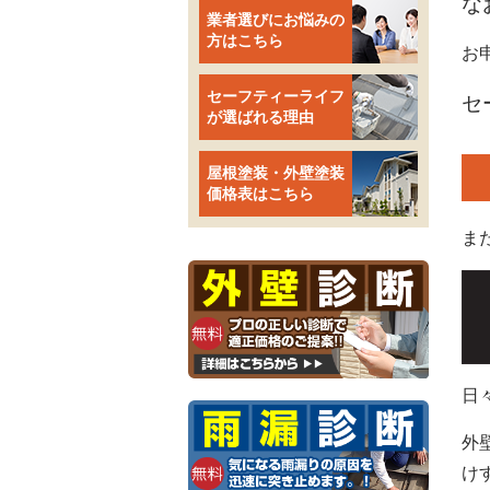
な
業者選びにお悩みの
方はこちら
お
セーフティーライフ
セ
が選ばれる理由
屋根塗装・外壁塗装
価格表はこちら
ま
日
外
け