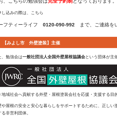
お、こちらの勉強会は
完全予約制
となっております
申し込みの際は、こちら
ーフティーライフ
0120-090-992
まで、ご連絡を
【みよし市 外壁塗装】主催
た、勉強会は
一般社団法人全国外壁屋根協議会
という団体が主
々地域社会へ貢献する外壁・屋根塗装会社を応援・支援する目
壁や屋根の安全と安心な暮らしをサポートするために、正しい
する非営利団体。