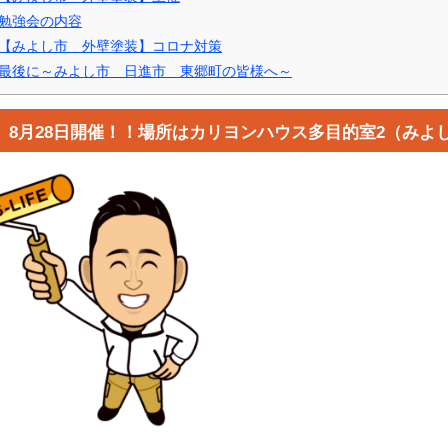
勉強会の内容
【みよし市 外壁塗装】コロナ対策
最後に～みよし市 日進市 東郷町の皆様へ～
8月28日開催！！場所はカリヨンハウス多目的室2（みよし