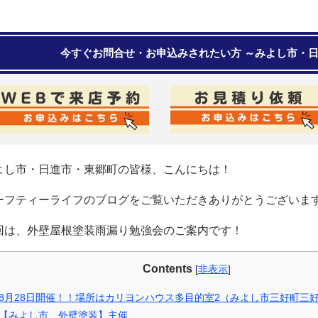
今すぐお問合せ・お申込みされたい方 ～みよし市・
よし市・日進市・東郷町の皆様、こんにちは！
ーフティーライフのブログをご覧いただきありがとうございま
回は、外壁屋根塗装雨漏り勉強会のご案内です！
Contents
[
非表示
]
8月28日開催！！場所はカリヨンハウス多目的室2（みよし市三好町三好
【みよし市 外壁塗装】主催