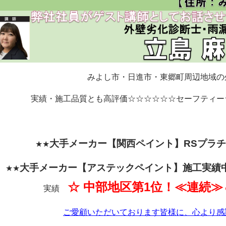
みよし市・日進市・東郷町周辺地域の
実績・施工品質とも高評価☆☆☆☆☆☆セーフティー
大手メーカー【関西
ペイント】RSプラ
★★
大手メーカー【アステックペイント】施工実績
★★
☆ 中部地区第1位！≪連続≫
実績
ご愛顧いただいております皆様に、心より感