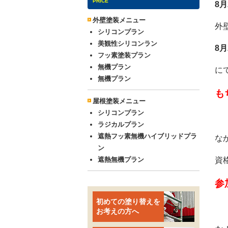
PRICE
8
外壁塗装メニュー
外
シリコンプラン
美観性シリコンラン
8
フッ素塗装プラン
無機プラン
に
無機プラン
も
屋根塗装メニュー
シリコンプラン
ラジカルプラン
遮熱フッ素無機ハイブリッドプラ
な
ン
遮熱無機プラン
資
参
初めての塗り替えを
お考えの方へ