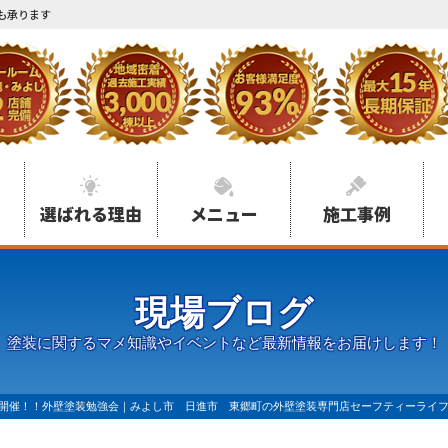
も承ります
選ばれる理由
メニュー
施工事例
現場ブログ
塗装に関するマメ知識やイベントなど最新情報をお届けします！
日開催！！外壁塗装勉強会｜みよし市 日進市 東郷町の外壁塗装専門店セーフティーライ