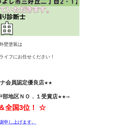
外壁塗装は
ライフにお任せください！
チナ会員認定優良店
★★
中部地区ＮＯ．１受賞店
★★⇒
＆全国3位！ ☆
謝申し上げます。