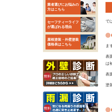
業者選びにお悩みの
方はこちら
で
セーフティーライフ
が選ばれる理由
屋根塗装・外壁塗装
価格表はこちら
ま
表
は
表
塗