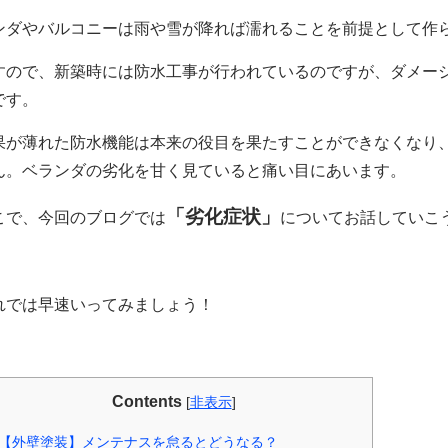
ンダやバルコニーは雨や雪が降れば濡れることを前提として作
すので、新築時には防水工事が行われているのですが、ダメー
です。
果が薄れた防水機能は本来の役目を果たすことができなくなり
ん。ベランダの劣化を甘く見ていると痛い目にあいます。
「劣化症状」
こで、今回のブログでは
についてお話していこ
れでは早速いってみましょう！
Contents
[
非表示
]
【外壁塗装】メンテナスを怠るとどうなる？