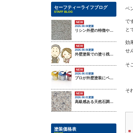
セーフティーライフブログ
ベ
STAFF BLOG
で
NEW
2026.08.08更新
と
リシン外壁の特徴やメンテナンス方法を紹介！
効
NEW
せ
2026.08.06更新
外壁塗装での塗り残しトラブルについて
そ
NEW
2026.08.03更新
プロが外壁塗装にペンキをしない理由
そ
NEW
2026.08.01更新
高級感ある天然石調外壁について
塗装価格表