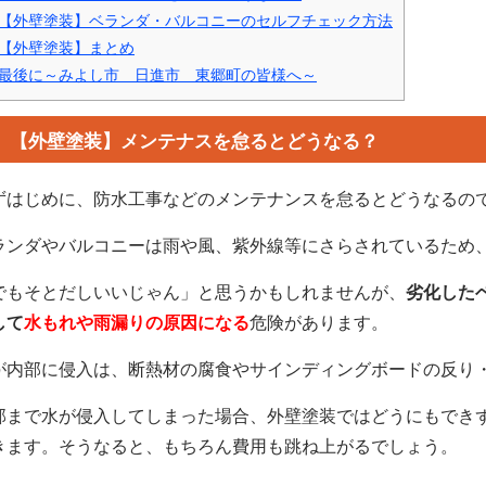
【外壁塗装】ベランダ・バルコニーのセルフチェック方法
【外壁塗装】まとめ
最後に～みよし市 日進市 東郷町の皆様へ～
【外壁塗装】メンテナスを怠るとどうなる？
ずはじめに、防水工事などのメンテナンスを怠るとどうなるの
ランダやバルコニーは雨や風、紫外線等にさらされているため
でもそとだしいいじゃん」と思うかもしれませんが、
劣化した
して
水もれや雨漏りの原因になる
危険があります。
が内部に侵入は、断熱材の腐食やサインディングボードの反り
部まで水が侵入してしまった場合、外壁塗装ではどうにもでき
きます。そうなると、もちろん費用も跳ね上がるでしょう。