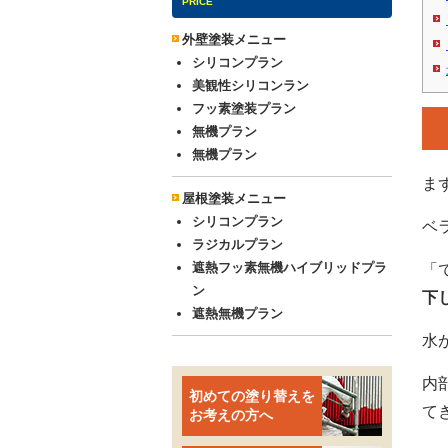
PRICE
外壁塗装メニュー
シリコンプラン
美観性シリコンラン
フッ素塗装プラン
無機プラン
無機プラン
ま
屋根塗装メニュー
シリコンプラン
ベ
ラジカルプラン
遮熱フッ素無機ハイブリッドプラ
「
ン
下
遮熱無機プラン
水
内
初めての塗り替えを
て
お考えの方へ