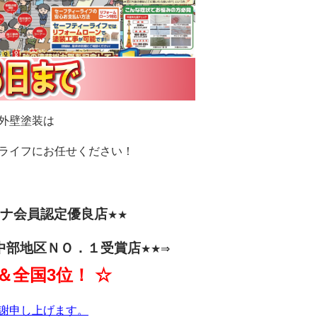
外壁塗装は
ライフにお任せください！
チナ会員認定優良店
★★
中部地区ＮＯ．１受賞店
★★⇒
＆全国3位！ ☆
謝申し上げます。