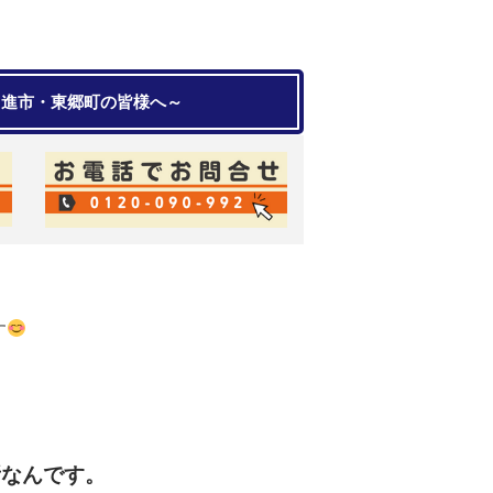
日進市・東郷町の皆様へ～
す
所なんです。