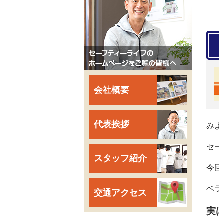
会社概要
代表挨拶
み
セ
スタッフ紹介
今
ベ
交通アクセス
実