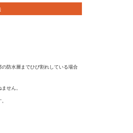
法
部の防水層までひび割れしている場合
ねません。
す。