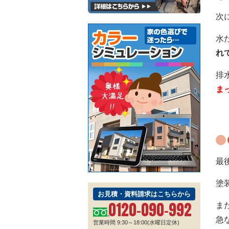
次
水
れ
排
ま
最
塗
お見積・資料請求はこちらから
0120-090-992
ま
急
営業時間 9:30～18:00(水曜日定休)