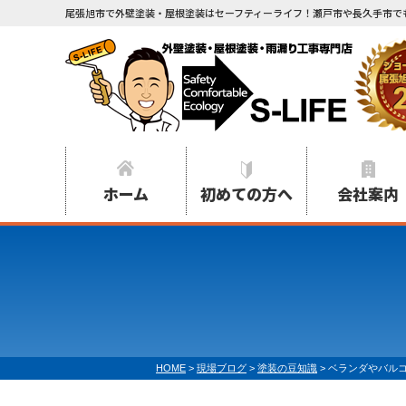
尾張旭市で外壁塗装・屋根塗装はセーフティーライフ！瀬戸市や長久手市で
ホーム
初めての方へ
会社案内
HOME
>
現場ブログ
>
塗装の豆知識
>
ベランダやバル