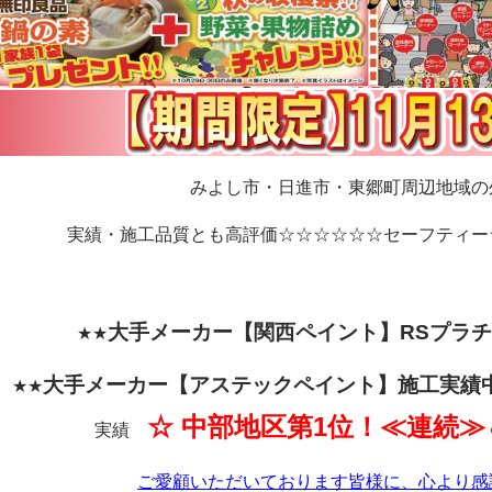
みよし市・日進市・東郷町周辺地域の
実績・施工品質とも高評価☆☆☆☆☆☆セーフティー
大手メーカー【関西
ペイント】RSプラ
★★
大手メーカー【アステックペイント】施工実績
★★
☆ 中部地区第1位！≪連続≫
実績
ご愛顧いただいております皆様に、心より感