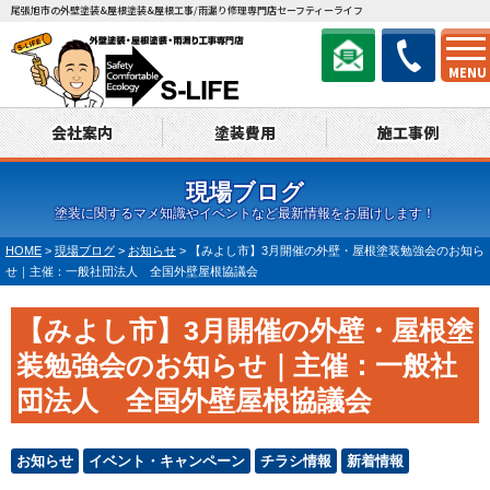
尾張旭市の外壁塗装&屋根塗装&屋根工事/雨漏り修理専門店セーフティーライフ
MENU
会社案内
塗装費用
施工事例
現場ブログ
塗装に関するマメ知識やイベントなど最新情報をお届けします！
HOME
>
現場ブログ
>
お知らせ
>
【みよし市】3月開催の外壁・屋根塗装勉強会のお知ら
せ｜主催：一般社団法人 全国外壁屋根協議会
【みよし市】3月開催の外壁・屋根塗
装勉強会のお知らせ｜主催：一般社
団法人 全国外壁屋根協議会
お知らせ
イベント・キャンペーン
チラシ情報
新着情報