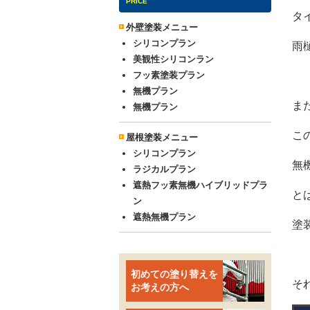
PRICE
タ
外壁塗装メニュー
シリコンプラン
雨
美観性シリコンラン
フッ素塗装プラン
無機プラン
ま
無機プラン
こ
屋根塗装メニュー
シリコンプラン
無
ラジカルプラン
遮熱フッ素無機ハイブリッドプラ
と
ン
遮熱無機プラン
塗
初めての塗り替えを
そ
お考えの方へ