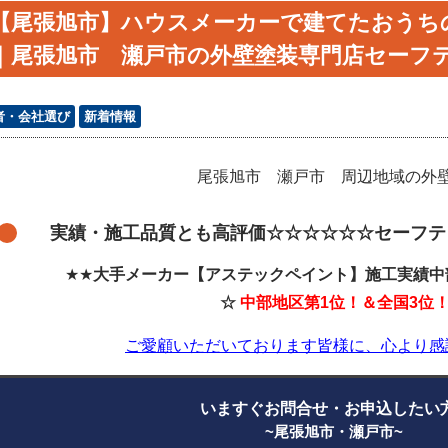
【尾張旭市】ハウスメーカーで建てたおうち
｜尾張旭市 瀬戸市の外壁塗装専門店セーフ
者・会社選び
新着情報
尾張旭市 瀬戸市 周辺地域の外
実績・施工品質とも高評価☆☆☆☆☆☆セーフテ
★★
大手メーカー【アステックペイント】施工実績中
☆
中部地区第1位！＆全国3位
ご愛顧いただいております皆様に、心より感
いますぐお問合せ・お申込した
~尾張旭市・瀬戸市~