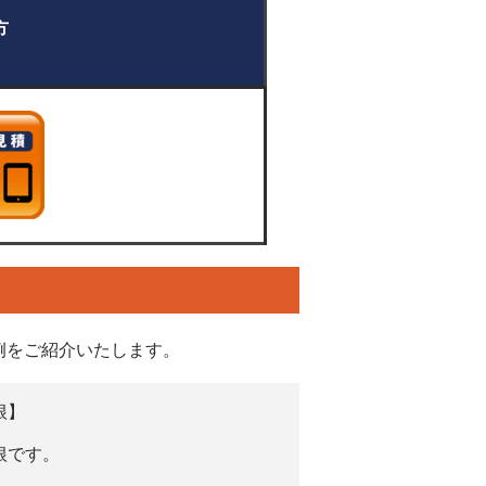
い方
例をご紹介いたします。
根】
根です。