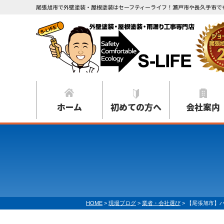
尾張旭市で外壁塗装・屋根塗装はセーフティーライフ！瀬戸市や長久手市で
ホーム
初めての方へ
会社案内
HOME
>
現場ブログ
>
業者・会社選び
>
【尾張旭市】