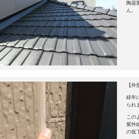
陶器
ん。
【外
経年
られ
この
紫外
の低