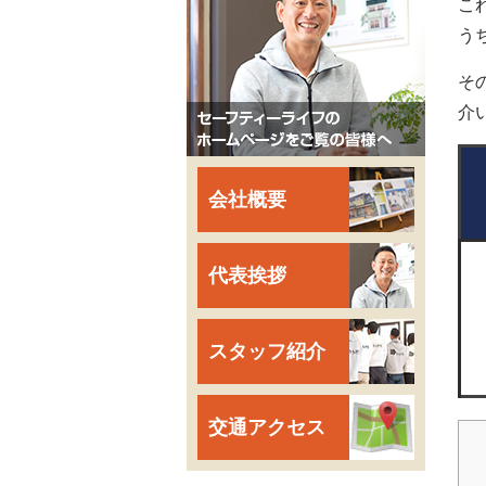
こ
う
そ
介
会社概要
代表挨拶
スタッフ紹介
交通アクセス