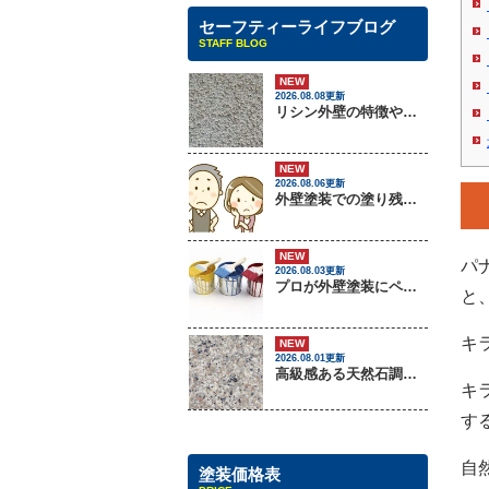
セーフティーライフブログ
STAFF BLOG
NEW
2026.08.08更新
リシン外壁の特徴やメンテナンス方法を紹介！
NEW
2026.08.06更新
外壁塗装での塗り残しトラブルについて
NEW
パ
2026.08.03更新
プロが外壁塗装にペンキをしない理由
と
キ
NEW
2026.08.01更新
高級感ある天然石調外壁について
キ
す
自
塗装価格表