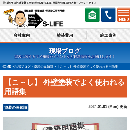
尾張旭市の外壁塗装&屋根塗装&屋根工事/雨漏り修理専門店セーフティーライフ
MENU
会社案内
塗装費用
施工事例
現場ブログ
塗装に関するマメ知識やイベントなど最新情報をお届けします！
HOME
>
現場ブログ
>
塗装の豆知識
>
【こ～し】 外壁塗装でよく使われる用語集
【こ～し】 外壁塗装でよく使われる
用語集
2024.01.01 (Mon) 更新
塗装の豆知識