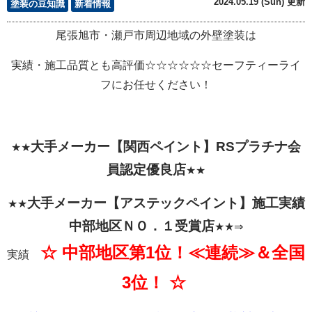
2024.05.19 (Sun) 更新
塗装の豆知識
新着情報
尾張旭市・瀬戸市周辺地域の外壁塗装は
実績・施工品質とも高評価☆☆☆☆☆☆セーフティーライ
フにお任せください！
大手メーカー【関西
ペイント】RSプラチナ会
★★
員認定優良店
★★
大手メーカー【アステックペイント】施工実績
★★
中部地区ＮＯ．１受賞店
★★⇒
☆ 中部地区第1位！≪連続≫＆全国
実績
3位！ ☆