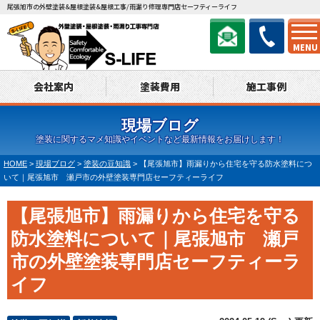
尾張旭市の外壁塗装&屋根塗装&屋根工事/雨漏り修理専門店セーフティーライフ
MENU
会社案内
塗装費用
施工事例
現場ブログ
塗装に関するマメ知識やイベントなど最新情報をお届けします！
HOME
>
現場ブログ
>
塗装の豆知識
>
【尾張旭市】雨漏りから住宅を守る防水塗料につ
いて｜尾張旭市 瀬戸市の外壁塗装専門店セーフティーライフ
【尾張旭市】雨漏りから住宅を守る
防水塗料について｜尾張旭市 瀬戸
市の外壁塗装専門店セーフティーラ
イフ