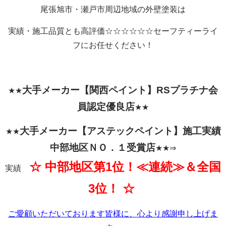
尾張旭市・瀬戸市周辺地域の外壁塗装は
実績・施工品質とも高評価☆☆☆☆☆☆セーフティーライ
フにお任せください！
大手メーカー【関西
ペイント】RSプラチナ会
★★
員認定優良店
★★
大手メーカー【アステックペイント】施工実績
★★
中部地区ＮＯ．１受賞店
★★⇒
☆ 中部地区第1位！≪連続≫＆全国
実績
3位！ ☆
ご愛顧いただいております皆様に、心より感謝申し上げま