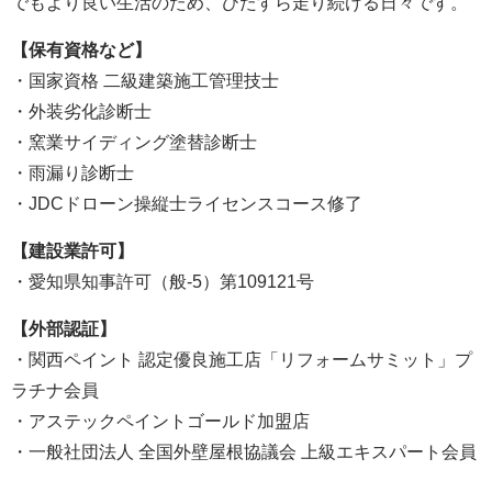
でもより良い生活のため、ひたすら走り続ける日々です。
【保有資格など】
・国家資格 二級建築施工管理技士
・外装劣化診断士
・窯業サイディング塗替診断士
・雨漏り診断士
・JDCドローン操縦士ライセンスコース修了
【建設業許可】
・愛知県知事許可（般-5）第109121号
【外部認証】
・関西ペイント 認定優良施工店「リフォームサミット」プ
ラチナ会員
・アステックペイントゴールド加盟店
・一般社団法人 全国外壁屋根協議会 上級エキスパート会員