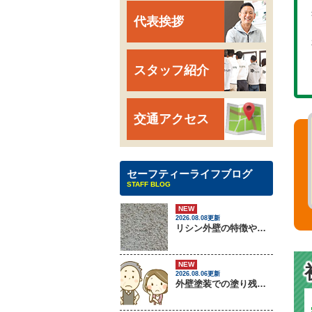
代表挨拶
スタッフ紹介
交通アクセス
セーフティーライフブログ
STAFF BLOG
NEW
2026.08.08更新
リシン外壁の特徴やメンテナンス方法を紹介！
NEW
2026.08.06更新
外壁塗装での塗り残しトラブルについて