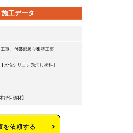
 施工データ
換工事、付帯部板金張替工事
【水性シリコン艶消し塗料】
木部保護材】
積を依頼する