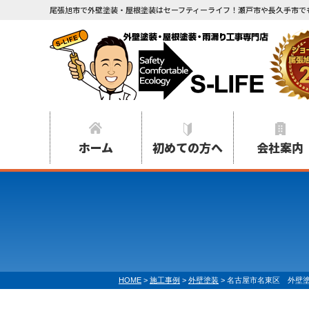
尾張旭市で外壁塗装・屋根塗装はセーフティーライフ！瀬戸市や長久手市で
ホーム
初めての方へ
会社案内
HOME
>
施工事例
>
外壁塗装
>
名古屋市名東区 外壁