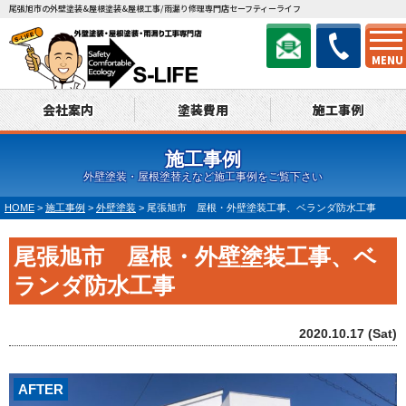
尾張旭市の外壁塗装&屋根塗装&屋根工事/雨漏り修理専門店セーフティーライフ
MENU
会社案内
塗装費用
施工事例
施工事例
外壁塗装・屋根塗替えなど施工事例をご覧下さい
HOME
>
施工事例
>
外壁塗装
>
尾張旭市 屋根・外壁塗装工事、ベランダ防水工事
尾張旭市 屋根・外壁塗装工事、ベ
ランダ防水工事
2020.10.17 (Sat)
AFTER