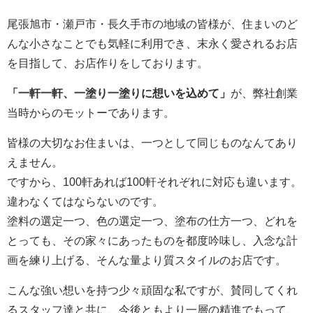
尾張旭市・瀬戸市・長久手市の地域の皆様が、住まいのど
んな小さなことでも気軽に利用でき、末永く愛されるお店
を目指して、お店作りをしております。
「一軒一軒、一塗り一塗りに想いを込めて」
が、弊社創業
当時からのモットーであります。
皆様の大切なお住まいは、一つとして同じものなんてあり
えません。
ですから、100軒あれば100軒それぞれに対応も違います。
違わなくてはならないのです。
塗料の選定一つ、色の選定一つ、塗布の仕方一つ、どれを
とっても、その家々にあったものを都度吟味し、入念な計
画を練り上げる、そんな量より質スタイルのお店です。
こんな強い想いを持つ少々頑固な私ですが、賛同してくれ
るスタッフ達と共に、今後ともより一層の精進でもって、