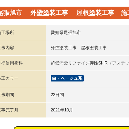
尾張旭市 外壁塗装工事 屋根塗装工事 施
施工場所
愛知県尾張旭市
工事内容
外壁塗装工事 屋根塗装工事
外壁使用塗料
超低汚染リファイン弾性Si-IR（アステ
施工カラー
白・ベージュ系
工事期間
23日間
工事完了月
2021年10月