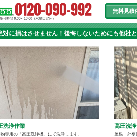
0120-090-992
無料見積
受付時間 9:30～18:00（水曜日定休）
絶対に損はさせません！後悔しないためにも他社
圧洗浄作業
高圧洗浄
築物専用の「高圧洗浄機」にて洗浄します。
屋根・外壁