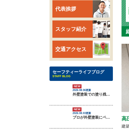
代表挨拶
スタッフ紹介
交通アクセス
セーフティーライフブログ
STAFF BLOG
NEW
2026.08.06更新
外壁塗装での塗り残しトラブルについて
NEW
2026.08.03更新
プロが外壁塗装にペンキをしない理由
高
建