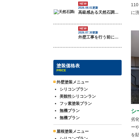
NEW
11
2026.08.01更新
高級感ある天然石調外壁について
に
NEW
2026.07.30更新
外壁工事を行う前に把握しておくべき3つのトラブル
塗装価格表
PRICE
外壁塗装メニュー
シリコンプラン
美観性シリコンラン
フッ素塗装プラン
シ
無機プラン
無機プラン
劣
ー
屋根塗装メニュー
を
シリコンプラン