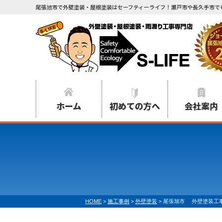
尾張旭市で外壁塗装・屋根塗装はセーフティーライフ！瀬戸市や長久手市で
ホーム
初めての方へ
会社案内
HOME
>
施工事例
>
外壁塗装
>
尾張旭市 外壁塗装工