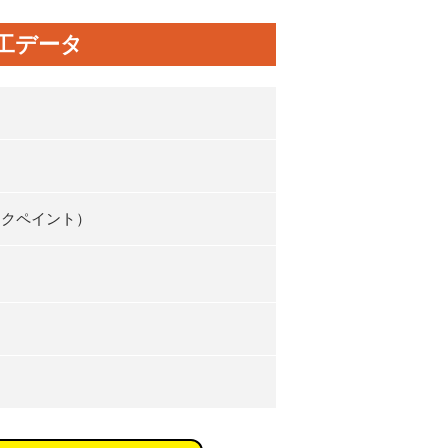
工データ
ックペイント）