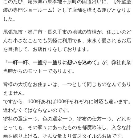
このたび、尾張旭市東本地ヶ原町の国道沿いに、【外壁塗
装の専門ショールーム】として店舗を構える運びとなりま
した。
尾張旭市・瀬戸市・長久手市の地域の皆様が、住まいのど
んな小さなことでも気軽に利用でき、末永く愛されるお店
を目指して、お店作りをしております。
「一軒一軒、一塗り一塗りに想いを込めて」
が、弊社創業
当時からのモットーであります。
皆様の大切なお住まいは、一つとして同じものなんてあり
えません。
ですから、100軒あれば100軒それぞれに対応も違います。
違わなくてはならないのです。
塗料の選定一つ、色の選定一つ、塗布の仕方一つ、どれを
とっても、その家々にあったものを都度吟味し、入念な計
画を練り上げる、そんな量より質スタイルのお店です。