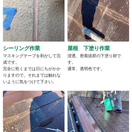
シーリング作業
屋根 下塗り作業
マスキングテープを剥がして完
浸透、密着抜群の下塗り材で
成です。
す。
完全に乾くまでは日にちがかか
通常、透明色です。
りますので、それまでは触れな
いように気をつけて下さい。