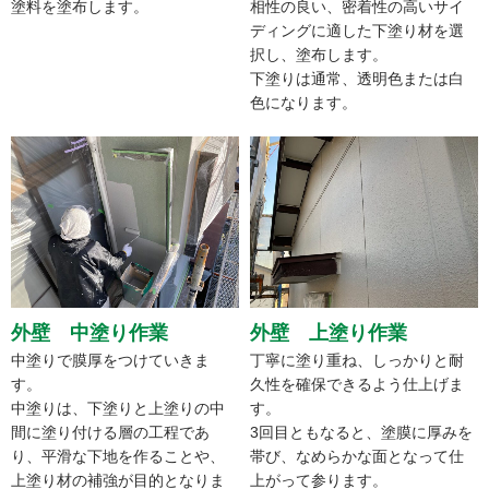
塗料を塗布します。
相性の良い、密着性の高いサイ
ディングに適した下塗り材を選
択し、塗布します。
下塗りは通常、透明色または白
色になります。
外壁 中塗り作業
外壁 上塗り作業
中塗りで膜厚をつけていきま
丁寧に塗り重ね、しっかりと耐
す。
久性を確保できるよう仕上げま
中塗りは、下塗りと上塗りの中
す。
間に塗り付ける層の工程であ
3回目ともなると、塗膜に厚みを
り、平滑な下地を作ることや、
帯び、なめらかな面となって仕
上塗り材の補強が目的となりま
上がって参ります。