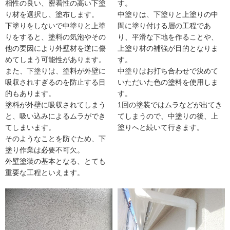
相性の良い、密着性の高い下塗
す。
り材を選択し、塗布します。
中塗りは、下塗りと上塗りの中
下塗りをしないで中塗りと上塗
間に塗り付ける層の工程であ
りをすると、塗料の気泡やその
り、平滑な下地を作ることや、
他の要因により外壁材を逆に傷
上塗り材の補強が目的となりま
めてしまう可能性があります。
す。
また、下塗りは、塗料が外壁に
中塗りはお打ち合わせで決めて
吸収されすぎるのを防止する目
いただいた色の塗料を使用しま
的もあります。
す。
塗料が外壁に吸収されてしまう
1回の塗装ではムラなどが出てき
と、吸い込みによるムラができ
てしまうので、中塗りの後、上
てしまいます。
塗りへと続いて行きます。
そのようなことを防ぐため、下
塗り作業は必要不可欠。
外壁塗装の基本となる、とても
重要な工程といえます。