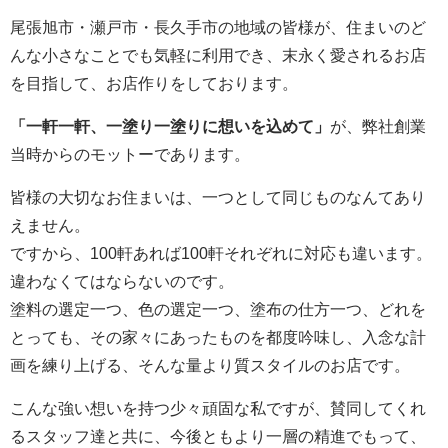
尾張旭市・瀬戸市・長久手市の地域の皆様が、住まいのど
んな小さなことでも気軽に利用でき、末永く愛されるお店
を目指して、お店作りをしております。
「一軒一軒、一塗り一塗りに想いを込めて」
が、弊社創業
当時からのモットーであります。
皆様の大切なお住まいは、一つとして同じものなんてあり
えません。
ですから、100軒あれば100軒それぞれに対応も違います。
違わなくてはならないのです。
塗料の選定一つ、色の選定一つ、塗布の仕方一つ、どれを
とっても、その家々にあったものを都度吟味し、入念な計
画を練り上げる、そんな量より質スタイルのお店です。
こんな強い想いを持つ少々頑固な私ですが、賛同してくれ
るスタッフ達と共に、今後ともより一層の精進でもって、