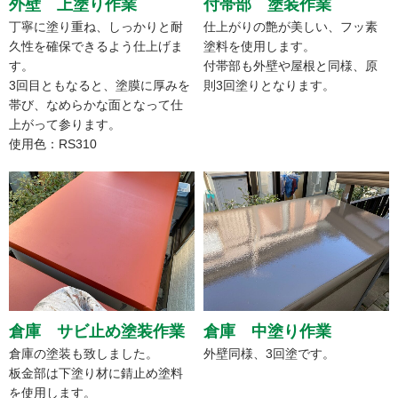
外壁 上塗り作業
付帯部 塗装作業
丁寧に塗り重ね、しっかりと耐
仕上がりの艶が美しい、フッ素
久性を確保できるよう仕上げま
塗料を使用します。
す。
付帯部も外壁や屋根と同様、原
3回目ともなると、塗膜に厚みを
則3回塗りとなります。
帯び、なめらかな面となって仕
上がって参ります。
使用色：RS310
倉庫 サビ止め塗装作業
倉庫 中塗り作業
倉庫の塗装も致しました。
外壁同様、3回塗です。
板金部は下塗り材に錆止め塗料
を使用します。