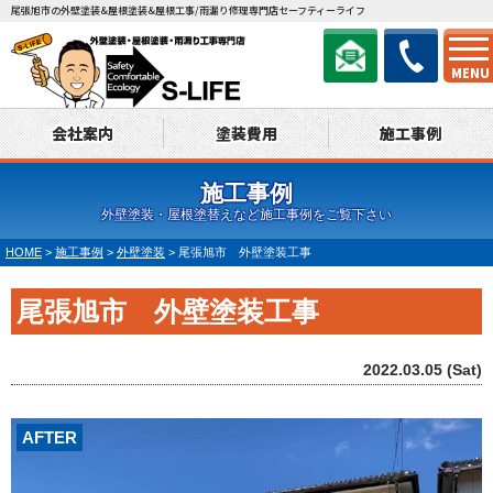
尾張旭市の外壁塗装&屋根塗装&屋根工事/雨漏り修理専門店セーフティーライフ
MENU
会社案内
塗装費用
施工事例
施工事例
外壁塗装・屋根塗替えなど施工事例をご覧下さい
HOME
>
施工事例
>
外壁塗装
>
尾張旭市 外壁塗装工事
尾張旭市 外壁塗装工事
2022.03.05 (Sat)
AFTER