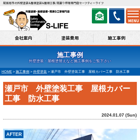
尾張旭市の外壁塗装&屋根塗装&屋根工事/雨漏り修理専門店セーフティーライフ
MENU
会社案内
塗装費用
施工事例
施工事例
外壁塗装・屋根塗替えなど施工事例をご覧下さい
HOME
>
施工事例
>
外壁塗装
>
瀬戸市 外壁塗装工事 屋根カバー工事 防水工事
瀬戸市 外壁塗装工事 屋根カバー
工事 防水工事
2024.01.07 (Sun)
AFTER