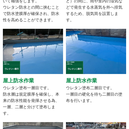
いて補強をします。
ど）の間に、雨や室内の湿気な
ウレタン防水との間に挟むこと
どで発生する水蒸気を外へ排気
で防水塗膜厚が確保され、防水
するため、脱気筒を設置しま
性を高めることができます。
す。
屋上防水作業
屋上防水作業
ウレタン塗布一層目です。
ウレタン塗布二層目です。
防水層は規定膜厚を確保し、本
一層目の硬化を待ち二層目の塗
来の防水性能を発揮させる為、
布を行います。
一層、二層と分けて塗布しま
す。