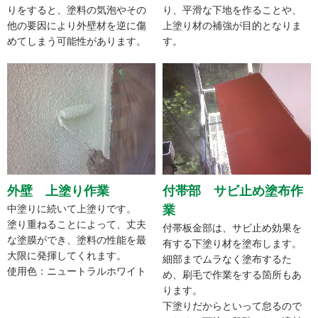
りをすると、塗料の気泡やその
り、平滑な下地を作ることや、
他の要因により外壁材を逆に傷
上塗り材の補強が目的となりま
めてしまう可能性があります。
す。
外壁 上塗り作業
付帯部 サビ止め塗布作
中塗りに続いて上塗りです。
業
塗り重ねることによって、丈夫
付帯板金部は、サビ止め効果を
な塗膜ができ、塗料の性能を最
有する下塗り材を塗布します。
大限に発揮してくれます。
細部までムラなく塗布するた
使用色：ニュートラルホワイト
め、刷毛で作業をする箇所もあ
ります。
下塗りだからといって怠るので