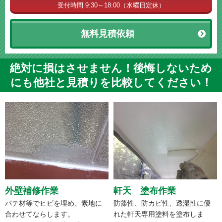
受付時間 9:30～18:00（水曜日定休）
無料見積依頼
絶対に損はさせません！後悔しないため
にも他社と見積りを比較してください！
外壁補修作業
軒天 塗布作業
パテ材等でヒビを埋め、素地に
防藻性、防カビ性、透湿性に優
合わせてならします。
れた軒天専用塗料を塗布しま