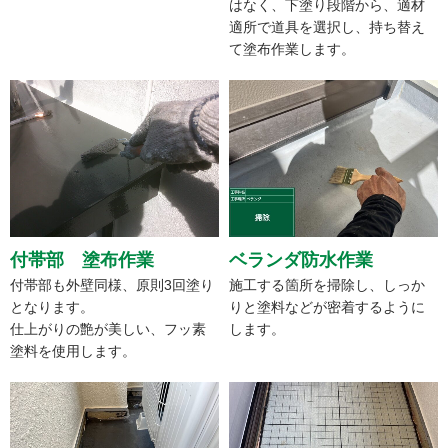
はなく、下塗り段階から、適材
適所で道具を選択し、持ち替え
て塗布作業します。
付帯部 塗布作業
ベランダ防水作業
付帯部も外壁同様、原則3回塗り
施工する箇所を掃除し、しっか
となります。
りと塗料などが密着するように
仕上がりの艶が美しい、フッ素
します。
塗料を使用します。