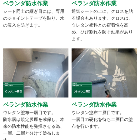
ベランダ防水作業
ベランダ防水作業
シート同士の継ぎ目には、専用
通気シートの上に、クロスを貼
のジョイントテープを貼り、水
る場合もあります。クロスは、
の浸入を防ぎます。
ウレタン塗料との密着性を高
め、ひび割れを防ぐ効果があり
ます。
ベランダ防水作業
ベランダ防水作業
ウレタン塗布一層目です。
ウレタン塗布二層目です。
防水層は規定膜厚を確保し、本
一層目の硬化を待ち二層目の塗
来の防水性能を発揮させる為、
布を行います。
一層、二層と分けて塗布しま
す。