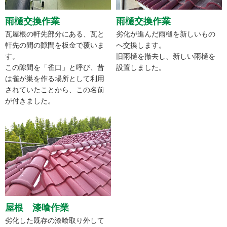
雨樋交換作業
雨樋交換作業
瓦屋根の軒先部分にある、瓦と
劣化が進んだ雨樋を新しいもの
軒先の間の隙間を板金で覆いま
へ交換します。
す。
旧雨樋を撤去し、新しい雨樋を
この隙間を「雀口」と呼び、昔
設置しました。
は雀が巣を作る場所として利用
されていたことから、この名前
が付きました。
屋根 漆喰作業
劣化した既存の漆喰取り外して