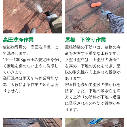
高圧洗浄作業
屋根 下塗り作業
建築物専用の「高圧洗浄機」に
屋根塗装の下塗りは、建物の寿
て洗浄します。
命を左右する重要な工程です。
110～130Kg/㎠圧の規定圧をかけ
下塗り塗料は、上塗りの密着性
て素地を傷めないように洗浄し
を高め、下地の劣化を防ぎ、塗
ていきます。
膜の耐久性を向上させる役割が
高圧洗浄は雨天でも作業可能な
あります。
為、天候による作業の延期はあ
密着性を高めて塗膜の剥がれを
りません。
防ぎ、また、下地の吸水性を抑
えて上塗りの塗料が下地へ過度
に吸収されるのを防ぐ役割があ
ります。