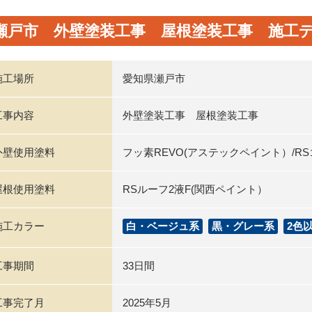
瀬戸市 外壁塗装工事 屋根塗装工事 施工
施工場所
愛知県瀬戸市
工事内容
外壁塗装工事 屋根塗装工事
外壁使用塗料
フッ素REVO(アステックペイント）/R
屋根使用塗料
RSルーフ2液F(関西ペイント）
施工カラー
白・ベージュ系
黒・グレー系
2色
工事期間
33日間
工事完了月
2025年5月