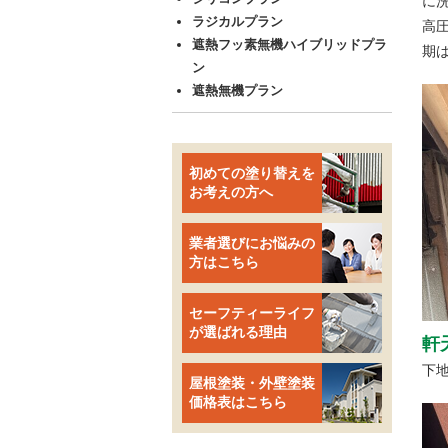
に
ラジカルプラン
高
遮熱フッ素無機ハイブリッドプラ
期
ン
遮熱無機プラン
初めての塗り替えを
お考えの方へ
業者選びにお悩みの
方はこちら
セーフティーライフ
が選ばれる理由
軒
下
屋根塗装・外壁塗装
価格表はこちら