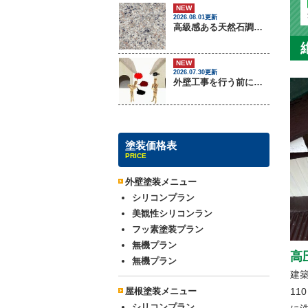
NEW
2026.08.01更新
高級感ある天然石調外壁について
NEW
2026.07.30更新
外壁工事を行う前に把握しておくべき3つのトラブル
塗装価格表
PRICE
外壁塗装メニュー
シリコンプラン
美観性シリコンラン
フッ素塗装プラン
無機プラン
高
無機プラン
建
屋根塗装メニュー
11
シリコンプラン