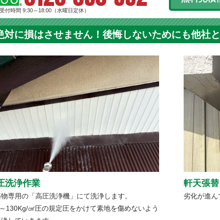
受付時間 9:30～18:00（水曜日定休）
絶対に損はさせません！後悔しないためにも他社
圧洗浄作業
軒天張替
築物専用の「高圧洗浄機」にて洗浄します。
劣化が進ん
0～130Kg/㎠圧の規定圧をかけて素地を傷めないよう