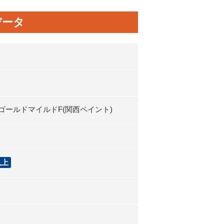
データ
SゴールドマイルドF(関西ペイント)
以上