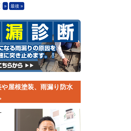
»
最後 »
装や屋根塗装、雨漏り防水
。
ー