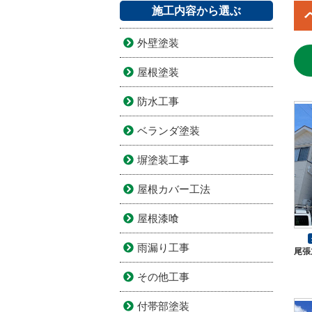
施工内容から選ぶ
外壁塗装
屋根塗装
防水工事
ベランダ塗装
塀塗装工事
屋根カバー工法
屋根漆喰
雨漏り工事
尾張
その他工事
付帯部塗装