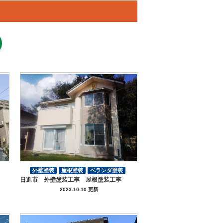
外壁塗装
屋根塗装
ベランダ塗装
日進市 外壁塗装工事 屋根塗装工事
付帯部塗装
2023.10.10 更新