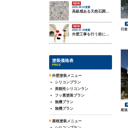
NEW
2026.08.01更新
高級感ある天然石調外壁について
NEW
日進
2026.07.30更新
外壁工事を行う前に把握しておくべき3つのトラブル
塗装価格表
PRICE
外壁塗装メニュー
シリコンプラン
美観性シリコンラン
フッ素塗装プラン
無機プラン
無機プラン
尾張
屋根塗装メニュー
シリコンプラン