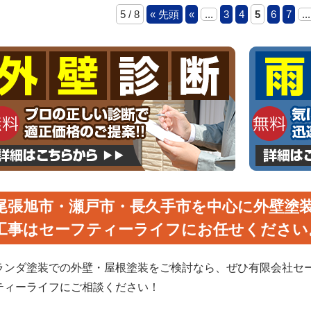
5 / 8
« 先頭
«
...
3
4
5
6
7
...
尾張旭市・瀬戸市・長久手市を中心に外壁塗
工事はセーフティーライフにお任せください
ランダ塗装での外壁・屋根塗装をご検討なら、ぜひ有限会社セ
ティーライフにご相談ください！