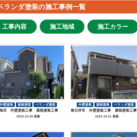
ベランダ塗装の施工事例一覧
工事内容
施工地域
施工カラー
外壁塗装
屋根塗装
ベランダ塗装
外壁塗装
屋根塗装
ベランダ塗装
旭市 外壁塗装工事 屋根塗装工事
春日井市 外壁塗装工事 屋根塗装工事
付帯部塗装
付帯部塗装
2023.10.28 更新
2023.10.21 更新