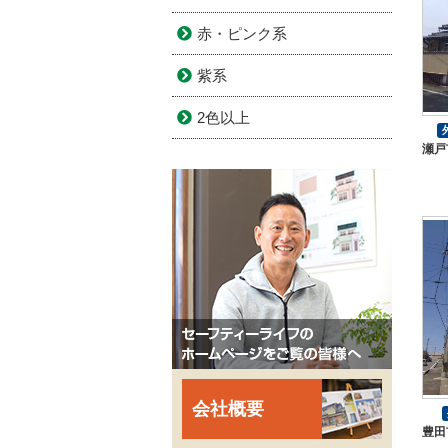
赤・ピンク系
紫系
2色以上
瀬戸
会社概要
豊田