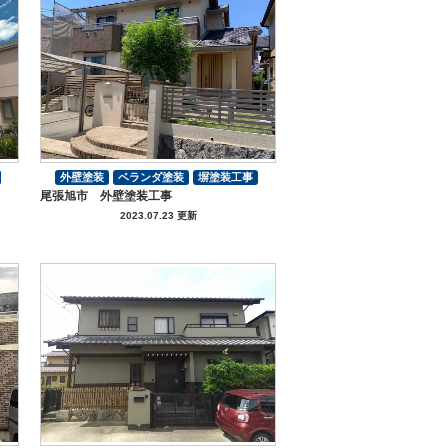
外壁塗装
ベランダ塗装
塀塗装工事
尾張旭市 外壁塗装工事
その他工事
付帯部塗装
2023.07.23 更新